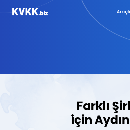
Araçl
Farklı Şir
için Aydın