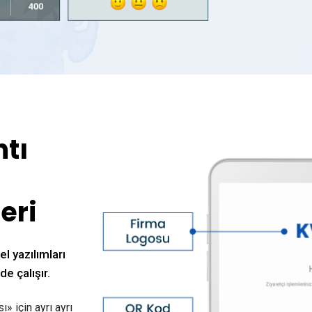
ntı
eri
el yazılımları
e çalışır.
» için ayrı ayrı