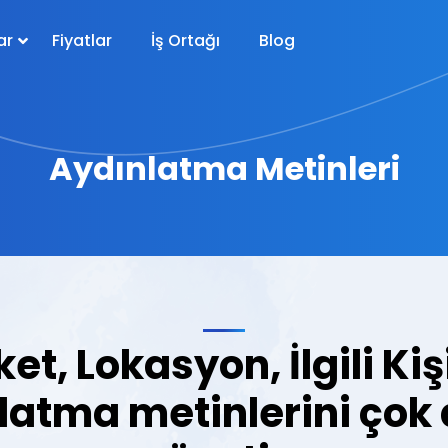
ar
Fiyatlar
İş Ortağı
Blog
Aydınlatma Metinleri
ket, Lokasyon, İlgili Ki
latma metinlerini çok d