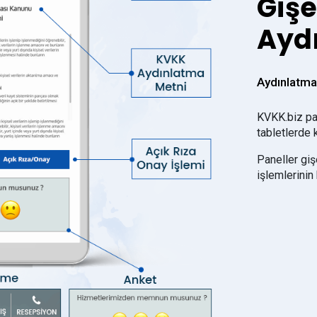
Gişe
Aydı
Aydınlatma 
KVKK.biz pan
tabletlerde k
Paneller giş
işlemlerinin 