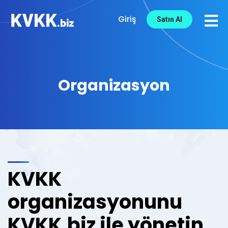
Giriş
Satın Al
Organizasyon
KVKK
organizasyonunu
KVKK.biz ile yönetin.