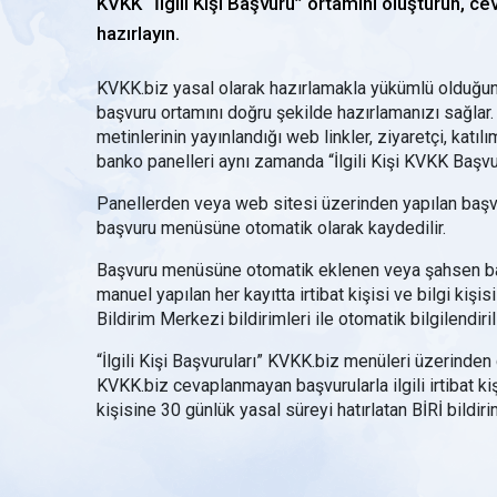
KVKK “İlgili Kişi Başvuru” ortamını oluşturun, cev
hazırlayın.
KVKK.biz yasal olarak hazırlamakla yükümlü olduğunuz
başvuru ortamını doğru şekilde hazırlamanızı sağlar
metinlerinin yayınlandığı web linkler, ziyaretçi, katıl
banko panelleri aynı zamanda “İlgili Kişi KVKK Başvu
Panellerden veya web sitesi üzerinden yapılan başvuru
başvuru menüsüne otomatik olarak kaydedilir.
Başvuru menüsüne otomatik eklenen veya şahsen b
manuel yapılan her kayıtta irtibat kişisi ve bilgi kişisi
Bildirim Merkezi bildirimleri ile otomatik bilgilendirili
“İlgili Kişi Başvuruları” KVKK.biz menüleri üzerinden 
KVKK.biz cevaplanmayan başvurularla ilgili irtibat kiş
kişisine 30 günlük yasal süreyi hatırlatan BİRİ bildiri