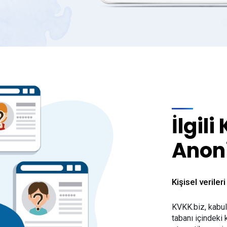
İlgili
Anon
Kişisel veriler
KVKK.biz, kabul 
tabanı içindeki k