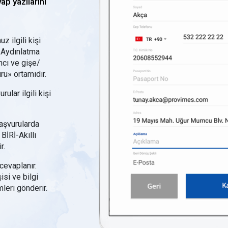
ap yazılarını
 ilgili kişi
. Aydınlatma
ımcı ve gişe/
ru» ortamıdır.
lar ilgili kişi
aşvurularda
 BİRİ-Akıllı
r.
cevaplanır.
isi ve bilgi
mleri gönderir.