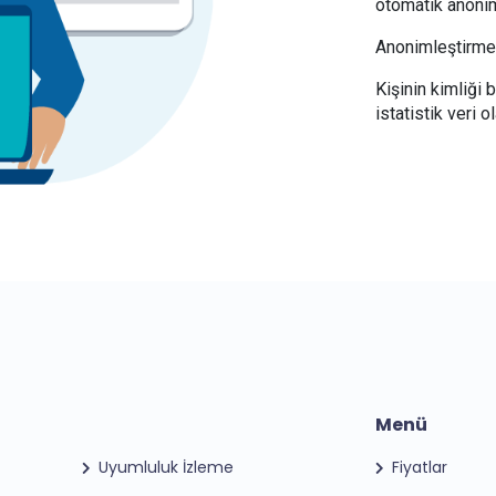
otomatik anoniml
Anonimleştirme i
Kişinin kimliği b
istatistik veri 
Menü
Uyumluluk İzleme
Fiyatlar